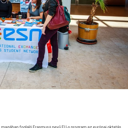
ot is magában foglaló Erasmus+ nevű EU-s program az európai oktatás