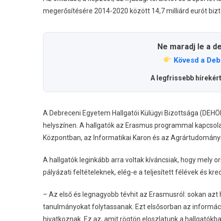
megerősítésére 2014-2020 között 14,7 milliárd eurót bizt
Ne maradj le a d
Kövesd a Deb
A legfrissebb hírekér
A Debreceni Egyetem Hallgatói Külügyi Bizottsága (DEHÖ
helyszínen. A hallgatók az Erasmus programmal kapcsola
Központban, az Informatikai Karon és az Agrártudományi
A hallgatók leginkább arra voltak kíváncsiak, hogy mely
pályázati feltételeknek, elég-e a teljesített félévek és kr
– Az első és legnagyobb tévhit az Erasmusról: sokan azt 
tanulmányokat folytassanak. Ezt elsősorban az informáci
hivatkoznak. Ez az, amit rögtön eloszlatunk a hallgatókb