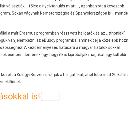
iát választják – főleg a nyelvtanulás miatt –, azonban ott a kevesebb
program. Sokan vágynak Németországba és Spanyolországba is – mondt
lal a már Erasmus programban részt vett hallgatók és az ,,itthoniak”
gük van jelentkezni az eBuddy programba, aminek célja közelebb hozn
közösséghez. A kezdeményezés hatására a magyar fiatalok sokkal
sok esetben döntenek úgy, hogy ők is kipróbálják magukat egy külföldi
özött a Külügyi Börzén is várják a hallgatókat, ahol több mint 20 kiállít
 érdeklődnek.
sokkal is!