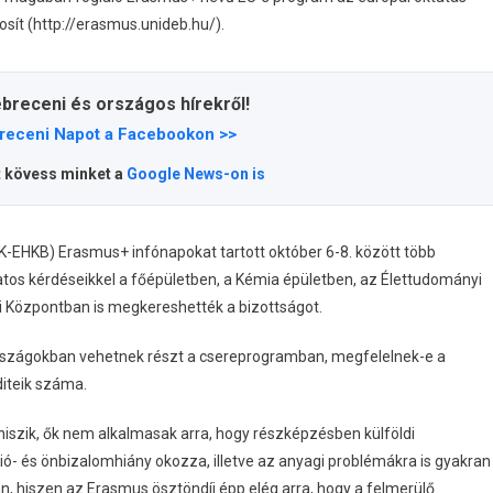
osít (http://erasmus.unideb.hu/).
ebreceni és országos hírekről!
receni Napot a Facebookon >>
t kövess minket a
Google News-on is
K-EHKB) Erasmus+ infónapokat tartott október 6-8. között több
tos kérdéseikkel a főépületben, a Kémia épületben, az Élettudományi
 Központban is megkereshették a bizottságot.
 országokban vehetnek részt a csereprogramban, megfelelnek-e a
editeik száma.
hiszik, ők nem alkalmasak arra, hogy részképzésben külföldi
ó- és önbizalomhiány okozza, illetve az anyagi problémákra is gyakran
an, hiszen az Erasmus ösztöndíj épp elég arra, hogy a felmerülő