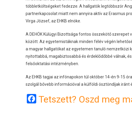
többletköltségeket fedezze. A hallgatók legtöbbször Angl
partnerkapcsolat miatt nem annyira aktív az Erasmus 
Virga József, az EHKB elnöke.
A DEHÖK Külügyi Bizottsága fontos összekötő szerepet vál
között. Az egyetemistáknak minden félév végén lehetősé
a magyar hallgatókat az egyetemen tanuló nemzetközi 
nyitottabbá, magabiztosabbá és érdeklődőbbé válnak, és 
felsőoktatási intézményben.
Az EHKB tagjai az infónapokon túl október 14-én 9-15 óra k
szolgál bővebb információval a külföldi ösztöndíjak iránt
Facebook
Tetszett? Oszd meg má