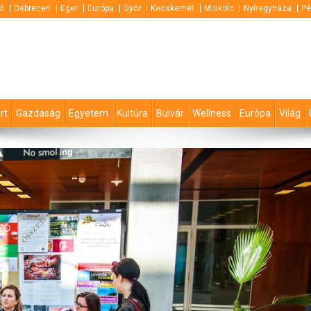
t
Debrecen
Eger
Európa
Győr
Kecskemét
Miskolc
Nyíregyháza
Pé
rt
Gazdaság
Egyetem
Kultúra
Bulvár
Wellness
Európa
Világ