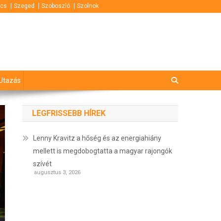
cs
Szeged
Szoboszló
Szolnok
Utazás
LEGFRISSEBB HÍREK
Lenny Kravitz a hőség és az energiahiány
mellett is megdobogtatta a magyar rajongók
szívét
augusztus 3, 2026