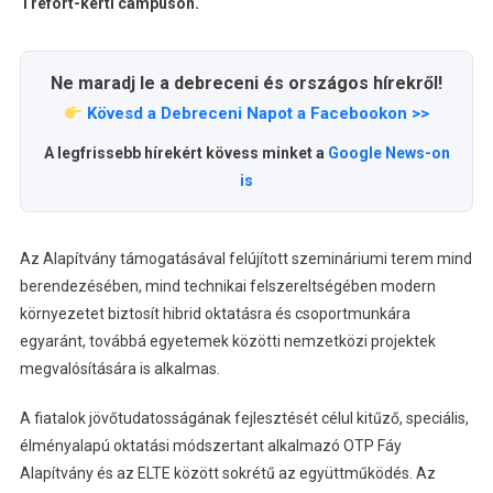
Trefort-kerti campuson.
Ne maradj le a debreceni és országos hírekről!
Kövesd a Debreceni Napot a Facebookon >>
A legfrissebb hírekért kövess minket a
Google News-on
is
Az Alapítvány támogatásával felújított szemináriumi terem mind
berendezésében, mind technikai felszereltségében modern
környezetet biztosít hibrid oktatásra és csoportmunkára
egyaránt, továbbá egyetemek közötti nemzetközi projektek
megvalósítására is alkalmas.
A fiatalok jövőtudatosságának fejlesztését célul kitűző, speciális,
élményalapú oktatási módszertant alkalmazó OTP Fáy
Alapítvány és az ELTE között sokrétű az együttműködés. Az