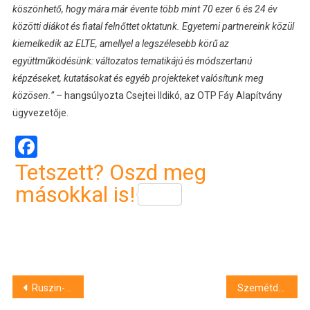
köszönhető, hogy mára már évente több mint 70 ezer 6 és 24 év
közötti diákot és fiatal felnőttet oktatunk. Egyetemi partnereink közül
kiemelkedik az ELTE, amellyel a legszélesebb körű az
együttműködésünk: változatos tematikájú és módszertanú
képzéseket, kutatásokat és egyéb projekteket valósítunk meg
közösen.”
– hangsúlyozta Csejtei Ildikó, az OTP Fáy Alapítvány
ügyvezetője.
Facebook
Tetszett? Oszd meg
másokkal is!
Bejegyzés
Ruszin-Szendi Romulusz még egyszer utoljára odapörkölt a fideszes Pócs Jánosnak
Szemétdombra került a “Nem akarunk Soros-irodát Debrecenbe” nevű Facebook-oldal