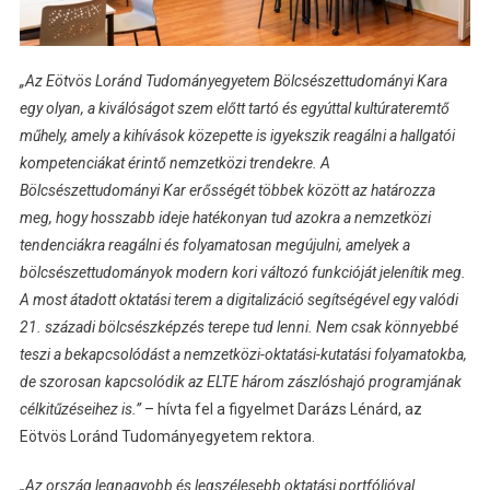
„Az Eötvös Loránd Tudományegyetem Bölcsészettudományi Kara
egy olyan, a kiválóságot szem előtt tartó és egyúttal kultúrateremtő
műhely, amely a kihívások közepette is igyekszik reagálni a hallgatói
kompetenciákat érintő nemzetközi trendekre. A
Bölcsészettudományi Kar erősségét többek között az határozza
meg, hogy hosszabb ideje hatékonyan tud azokra a nemzetközi
tendenciákra reagálni és folyamatosan megújulni, amelyek a
bölcsészettudományok modern kori változó funkcióját jelenítik meg.
A most átadott oktatási terem a digitalizáció segítségével egy valódi
21. századi bölcsészképzés terepe tud lenni. Nem csak könnyebbé
teszi a bekapcsolódást a nemzetközi-oktatási-kutatási folyamatokba,
de szorosan kapcsolódik az ELTE három zászlóshajó programjának
célkitűzéseihez is.”
– hívta fel a figyelmet Darázs Lénárd, az
Eötvös Loránd Tudományegyetem rektora.
„Az ország legnagyobb és legszélesebb oktatási portfólióval