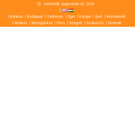
Skip
csütörtök, augusztus 06, 2026
to
Balaton
Budapest
Debrecen
Eger
Európa
Győr
Kecskemét
content
Miskolc
Nyíregyháza
Pécs
Szeged
Szoboszló
Szolnok