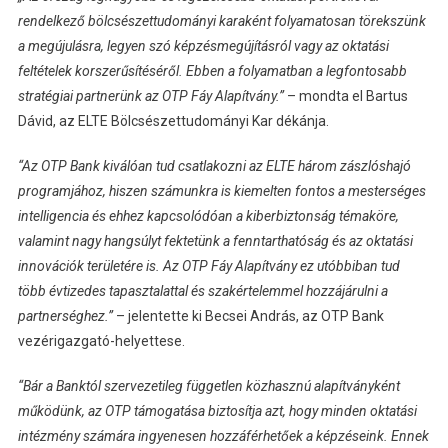
rendelkező bölcsészettudományi karaként folyamatosan törekszünk
a megújulásra, legyen szó képzésmegújításról vagy az oktatási
feltételek korszerűsítéséről. Ebben a folyamatban a legfontosabb
stratégiai partnerünk az OTP Fáy Alapítvány.”
– mondta el Bartus
Dávid, az ELTE Bölcsészettudományi Kar dékánja.
“Az OTP Bank kiválóan tud csatlakozni az ELTE három zászlóshajó
programjához, hiszen számunkra is kiemelten fontos a mesterséges
intelligencia és ehhez kapcsolódóan a kiberbiztonság témaköre,
valamint nagy hangsúlyt fektetünk a fenntarthatóság és az oktatási
innovációk területére is. Az OTP Fáy Alapítvány ez utóbbiban tud
több évtizedes tapasztalattal és szakértelemmel hozzájárulni a
partnerséghez.”
– jelentette ki Becsei András, az OTP Bank
vezérigazgató-helyettese.
“Bár a Banktól szervezetileg független közhasznú alapítványként
működünk, az OTP támogatása biztosítja azt, hogy minden oktatási
intézmény számára ingyenesen hozzáférhetőek a képzéseink. Ennek