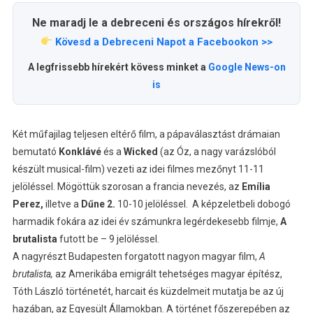
Ne maradj le a debreceni és országos hírekről!
Kövesd a Debreceni Napot a Facebookon >>
A legfrissebb hírekért kövess minket a
Google News-on
is
Két műfajilag teljesen eltérő film, a pápaválasztást drámaian
bemutató
Konklávé
és a
Wicked
(az Óz, a nagy varázslóból
készült musical-film) vezeti az idei filmes mezőnyt 11-11
jelöléssel. Mögöttük szorosan a francia nevezés, az
Emília
Perez,
illetve a
Dűne 2.
10-10 jelöléssel. A képzeletbeli dobogó
harmadik fokára az idei év számunkra legérdekesebb filmje,
A
brutalista
futott be – 9 jelöléssel.
A nagyrészt Budapesten forgatott nagyon magyar film,
A
brutalista,
az Amerikába emigrált tehetséges magyar építész,
Tóth László történetét, harcait és küzdelmeit mutatja be az új
hazában, az Egyesült Államokban. A történet főszerepében az