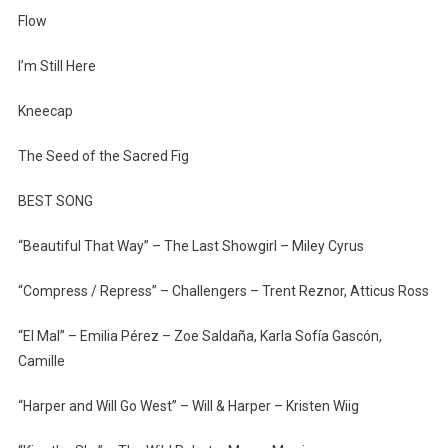
Flow
I’m Still Here
Kneecap
The Seed of the Sacred Fig
BEST SONG
“Beautiful That Way” – The Last Showgirl – Miley Cyrus
“Compress / Repress” – Challengers – Trent Reznor, Atticus Ross
“El Mal” – Emilia Pérez – Zoe Saldaña, Karla Sofía Gascón,
Camille
“Harper and Will Go West” – Will & Harper – Kristen Wiig