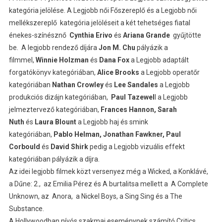
kategória jelölése. A Legjobb női Főszereplő és a Legjobb női
mellékszereplő kategória jelöléseit a két tehetséges fiatal
énekes-színésznő
Cynthia Erivo
és
Ariana Grande
gyűjtötte
be.
A legjobb rendező díjára
Jon M. Chu
pályázik a
filmmel,
Winnie Holzman
és
Dana Fox
a Legjobb adaptált
forgatókönyv kategóriában,
Alice Brooks
a Legjobb operatőr
kategóriában
Nathan Crowley
és
Lee Sandales
a Legjobb
produkciós dizájn kategóriában,
Paul Tazewel
l a Legjobb
jelmeztervező kategóriában,
Frances Hannon, Sarah
Nuth
és
Laura Blount
a Legjobb haj és smink
kategóriában,
Pablo Helman, Jonathan Fawkner, Paul
Corbould
és
David Shirk
pedig a Legjobb vizuális effekt
kategóriában pályázik a díjra.
Az idei legjobb filmek közt versenyez még a Wicked, a Konklávé,
a Dűne: 2., az Emilia Pérez és A burtalitsa mellett a A Complete
Unknown, az Anora, a Nickel Boys, a Sing Sing és a The
Substance.
A Hollywoodban nívós szakmai eseménynek számító Critics