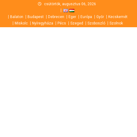
Skip
csütörtök, augusztus 06, 2026
to
Balaton
Budapest
Debrecen
Eger
Európa
Győr
Kecskemét
content
Miskolc
Nyíregyháza
Pécs
Szeged
Szoboszló
Szolnok