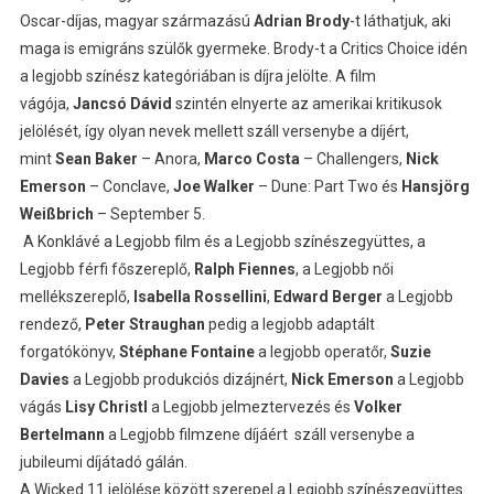
Oscar-díjas, magyar származású
Adrian Brody
-t láthatjuk, aki
maga is emigráns szülők gyermeke. Brody-t a Critics Choice idén
a legjobb színész kategóriában is díjra jelölte. A film
vágója,
Jancsó Dávid
szintén elnyerte az amerikai kritikusok
jelölését, így olyan nevek mellett száll versenybe a díjért,
mint
Sean Baker
– Anora,
Marco Costa
– Challengers,
Nick
Emerson
– Conclave,
Joe Walker
– Dune: Part Two és
Hansjörg
Weißbrich
– September 5.
A Konklávé a Legjobb film és a Legjobb színészegyüttes, a
Legjobb férfi főszereplő,
Ralph Fiennes
, a Legjobb női
mellékszereplő,
Isabella Rossellini
,
Edward Berger
a Legjobb
rendező,
Peter Straughan
pedig a legjobb adaptált
forgatókönyv,
Stéphane Fontaine
a legjobb operatőr,
Suzie
Davies
a Legjobb produkciós dizájnért,
Nick Emerson
a Legjobb
vágás
Lisy Christl
a Legjobb jelmeztervezés és
Volker
Bertelmann
a Legjobb filmzene díjáért száll versenybe a
jubileumi díjátadó gálán.
A Wicked 11 jelölése között szerepel a Legjobb színészegyüttes