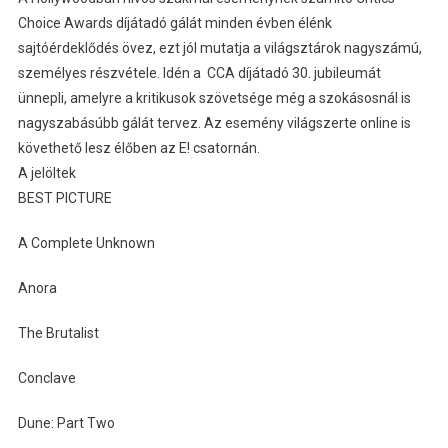
Choice Awards díjátadó gálát minden évben élénk
sajtóérdeklődés övez, ezt jól mutatja a világsztárok nagyszámú,
személyes részvétele. Idén a CCA díjátadó 30. jubileumát
ünnepli, amelyre a kritikusok szövetsége még a szokásosnál is
nagyszabásúbb gálát tervez. Az esemény világszerte online is
követhető lesz élőben az E! csatornán.
A jelöltek
BEST PICTURE
A Complete Unknown
Anora
The Brutalist
Conclave
Dune: Part Two