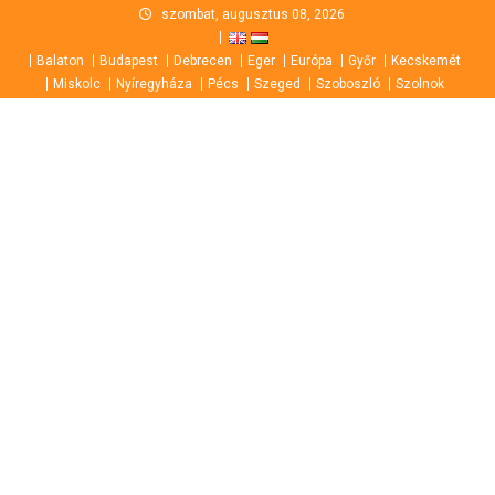
Skip
szombat, augusztus 08, 2026
to
Balaton
Budapest
Debrecen
Eger
Európa
Győr
Kecskemét
content
Miskolc
Nyíregyháza
Pécs
Szeged
Szoboszló
Szolnok