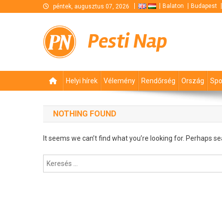
Skip
Balaton
Budapest
péntek, augusztus 07, 2026
to
content
Pesti Nap
Helyi hírek
Vélemény
Rendőrség
Ország
Spo
NOTHING FOUND
It seems we can’t find what you’re looking for. Perhaps se
Keresés: