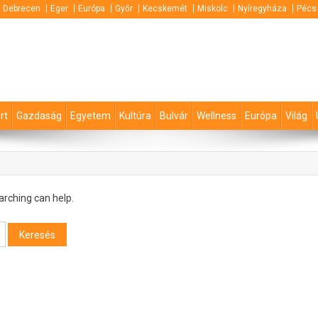
Debrecen
Eger
Európa
Győr
Kecskemét
Miskolc
Nyíregyháza
Pécs
rt
Gazdaság
Egyetem
Kultúra
Bulvár
Wellness
Európa
Világ
arching can help.