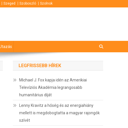
Szeged
Szoboszló
Szolnok
Utazás
LEGFRISSEBB HÍREK
Michael J. Fox kapja idén az Amerikiai
Televíziós Akadémia legrangosabb
humanitárius díját
Lenny Kravitz a hőség és az energiahiány
mellett is megdobogtatta a magyar rajongók
szívét