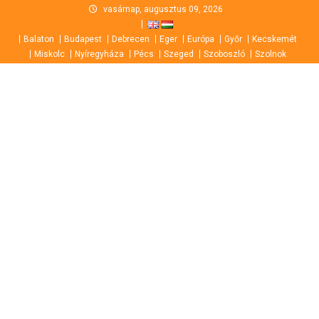
Skip
vasárnap, augusztus 09, 2026
to
Balaton
Budapest
Debrecen
Eger
Európa
Győr
Kecskemét
content
Miskolc
Nyíregyháza
Pécs
Szeged
Szoboszló
Szolnok