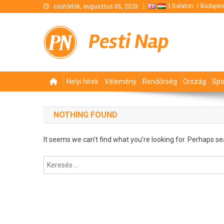
Skip
Balaton
Budapes
csütörtök, augusztus 06, 2026
to
content
Pesti Nap
Helyi hírek
Vélemény
Rendőrség
Ország
Spo
NOTHING FOUND
It seems we can’t find what you’re looking for. Perhaps se
Keresés: