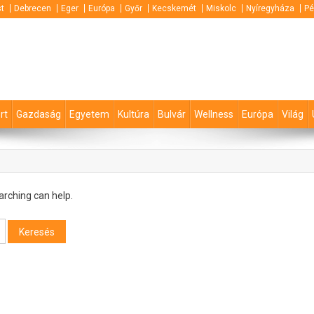
t
Debrecen
Eger
Európa
Győr
Kecskemét
Miskolc
Nyíregyháza
Pé
rt
Gazdaság
Egyetem
Kultúra
Bulvár
Wellness
Európa
Világ
arching can help.