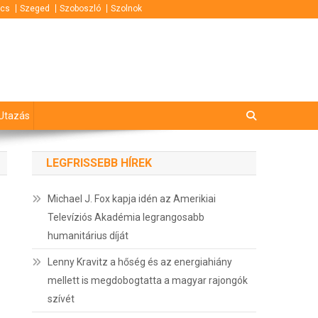
cs
Szeged
Szoboszló
Szolnok
Utazás
LEGFRISSEBB HÍREK
Michael J. Fox kapja idén az Amerikiai
Televíziós Akadémia legrangosabb
humanitárius díját
Lenny Kravitz a hőség és az energiahiány
mellett is megdobogtatta a magyar rajongók
szívét