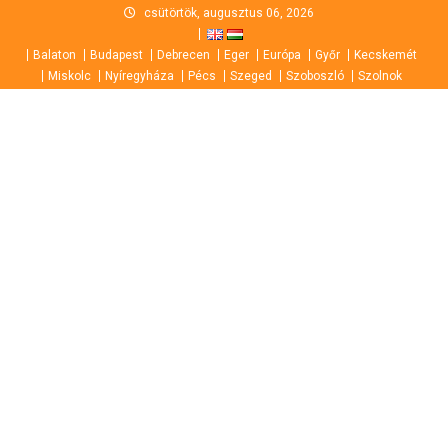
Skip
csütörtök, augusztus 06, 2026
to
Balaton
Budapest
Debrecen
Eger
Európa
Győr
Kecskemét
content
Miskolc
Nyíregyháza
Pécs
Szeged
Szoboszló
Szolnok