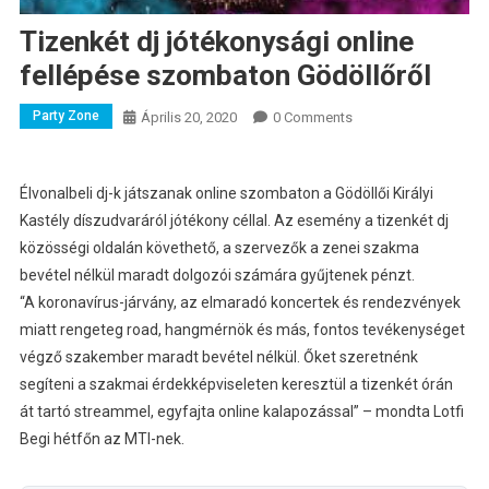
Tizenkét dj jótékonysági online
fellépése szombaton Gödöllőről
Party Zone
Április 20, 2020
0 Comments
Élvonalbeli dj-k játszanak online szombaton a Gödöllői Királyi
Kastély díszudvaráról jótékony céllal.
Az esemény a tizenkét dj
közösségi oldalán követhető, a szervezők a zenei szakma
bevétel nélkül maradt dolgozói számára gyűjtenek pénzt.
“A koronavírus-járvány, az elmaradó koncertek és rendezvények
miatt rengeteg road, hangmérnök és más, fontos tevékenységet
végző szakember maradt bevétel nélkül. Őket szeretnénk
segíteni a szakmai érdekképviseleten keresztül a tizenkét órán
át tartó streammel, egyfajta online kalapozással” – mondta Lotfi
Begi hétfőn az MTI-nek.