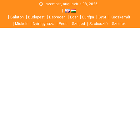
Skip
szombat, augusztus 08, 2026
to
Balaton
Budapest
Debrecen
Eger
Európa
Győr
Kecskemét
content
Miskolc
Nyíregyháza
Pécs
Szeged
Szoboszló
Szolnok