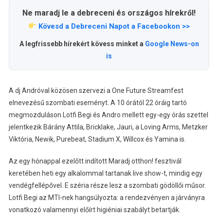
Ne maradj le a debreceni és országos hírekről!
Kövesd a Debreceni Napot a Facebookon >>
A legfrissebb hírekért kövess minket a
Google News-on
is
A dj Andróval közösen szervezi a One Future Streamfest
elnevezésű szombati eseményt. A 10 órától 22 óráig tartó
megmozduláson Lotfi Begi és Andro mellett egy-egy órás szettel
jelentkezik Bárány Attila, Bricklake, Jauri, a Loving Arms, Metzker
Viktória, Newik, Purebeat, Stadium X, Willcox és Yamina is.
Az egy hónappal ezelőtt indított Maradj otthon! fesztivál
keretében heti egy alkalommal tartanak live show-t, mindig egy
vendégfellépővel. E széria része lesz a szombati gödöllői műsor.
Lotfi Begi az MTI-nek hangsúlyozta: a rendezvényen a járványra
vonatkozó valamennyi előírt higiéniai szabályt betartják.