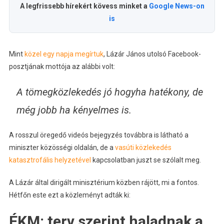
A legfrissebb hírekért kövess minket a
Google News-on
is
Mint
közel egy napja megírtuk
, Lázár János utolsó Facebook-
posztjának mottója az alábbi volt:
A tömegközlekedés jó hogyha hatékony, de
még jobb ha kényelmes is.
A rosszul öregedő videós bejegyzés továbbra is látható a
miniszter közösségi oldalán, de a
vasúti közlekedés
katasztrofális helyzetével
kapcsolatban juszt se szólalt meg.
A Lázár által dirigált minisztérium közben rájött, mi a fontos.
Hétfőn este ezt a közleményt adták ki:
ÉKM: terv szerint haladnak a