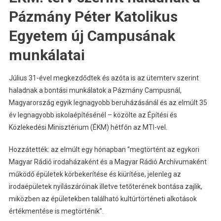
Pázmány Péter Katolikus
Egyetem új Campusának
munkálatai
Július 31-ével megkezdődtek és azóta is az ütemterv szerint
haladnak a bontási munkálatok a Pázmány Campusnál,
Magyarország egyik legnagyobb beruházásánál és az elmúlt 35
év legnagyobb iskolaépítésénél – közölte az Építési és
Közlekedési Minisztérium (ÉKM) hétfőn az MTI-vel.
Hozzátették: az elmúlt egy hónapban “megtörtént az egykori
Magyar Rádió irodaházaként és a Magyar Rádió Archívumaként
működő épületek körbekerítése és kiürítése, jelenleg az
irodaépületek nyílászáróinak illetve tetőterének bontása zajlik,
miközben az épületekben található kultúrtörténeti alkotások
értékmentése is megtörténik”.