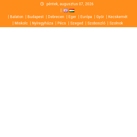
Skip
péntek, augusztus 07, 2026
to
Balaton
Budapest
Debrecen
Eger
Európa
Győr
Kecskemét
content
Miskolc
Nyíregyháza
Pécs
Szeged
Szoboszló
Szolnok