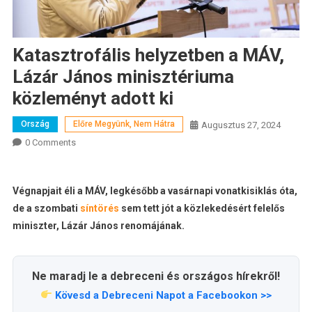
Katasztrofális helyzetben a MÁV,
Lázár János minisztériuma
közleményt adott ki
Ország
Előre Megyünk, Nem Hátra
Augusztus 27, 2024
0 Comments
Végnapjait éli a MÁV, legkésőbb a vasárnapi vonatkisiklás óta,
de a szombati
síntörés
sem tett jót a közlekedésért felelős
miniszter, Lázár János renomájának.
Ne maradj le a debreceni és országos hírekről!
Kövesd a Debreceni Napot a Facebookon >>