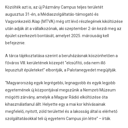
Közölték azt is, az új Pázmány Campus teljes területét
augusztus 31-én, a Médiaszolgáltatás-támogató és
Vagyonkezelő Alap (MTVA) még ott lévő részlegének kiköltözése
után adják át a vállalkozónak, aki szeptember 2-án kezdi meg az
épület szerkezeti bontását, amelyet 2025. márciusáig kell
befejeznie.
A tárca tájékoztatása szerint a beruházásnak köszönhetően a
főváros VIII. kerületének közepét “elcsúfító, oda nem illő
lepusztult épületeket” elbontják, a Palotanegyedet megújítják.
“Magyarország egyik legrégebbi, legnagyobb és egyik legjobb
egyetemének új központjával megszűnik a Nemzeti Múzeum
mögötti zárvány, amelyik a Magyar Rádió elköltözése óta
kihasználatlanul állt. Helyette egy a mai kor kihívásainak
megfelelő, nyitott, zöld területtel és a lakosság által is elérhető
szolgáltatásokkal teli új egyetemi Campus jön létre” – írták.