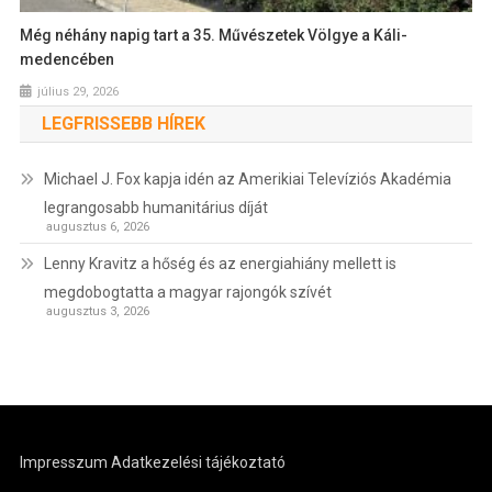
Még néhány napig tart a 35. Művészetek Völgye a Káli-
medencében
július 29, 2026
LEGFRISSEBB HÍREK
Michael J. Fox kapja idén az Amerikiai Televíziós Akadémia
legrangosabb humanitárius díját
augusztus 6, 2026
Lenny Kravitz a hőség és az energiahiány mellett is
megdobogtatta a magyar rajongók szívét
augusztus 3, 2026
Impresszum
Adatkezelési tájékoztató