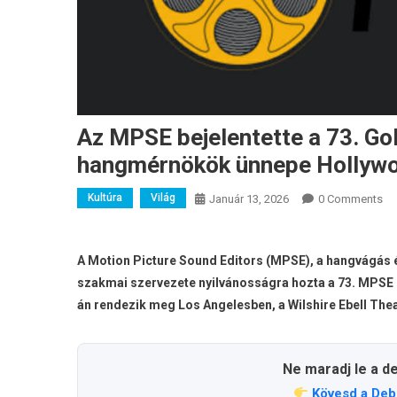
Az MPSE bejelentette a 73. Gol
hangmérnökök ünnepe Hollyw
Kultúra
Világ
Január 13, 2026
0 Comments
A Motion Picture Sound Editors (MPSE), a hangvágás 
szakmai szervezete nyilvánosságra hozta a 73. MPSE Go
án rendezik meg Los Angelesben, a Wilshire Ebell Theat
Ne maradj le a d
Kövesd a Deb