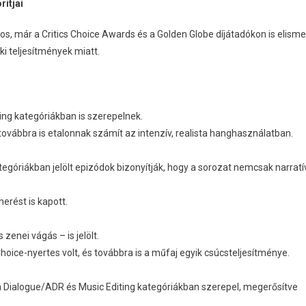
ritjai
os, már a Critics Choice Awards és a Golden Globe díjátadókon is elisme
i teljesítmények miatt.
ing kategóriákban is szerepelnek.
továbbra is etalonnak számít az intenzív, realista hanghasználatban.
egóriákban jelölt epizódok bizonyítják, hogy a sorozat nemcsak narratí
merést is kapott.
zenei vágás – is jelölt.
Choice-nyertes volt, és továbbra is a műfaj egyik csúcsteljesítménye.
rm Dialogue/ADR és Music Editing kategóriákban szerepel, megerősítve