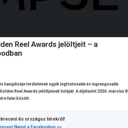
den Reel Awards jelöltjeit – a
oodban
és hangdizájn területének egyik legfontosabb és legrangosabb
lden Reel Awards jelöltjeinek listáját. A díjátadót 2026. március 8
re falai között.
ebreceni és országos hírekről!
receni Napot a Facebookon >>