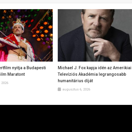
tfilm nyitja a Budapesti
Michael J. Fox kapja idén az Amerikiai
Film Maratont
Televíziós Akadémia legrangosabb
humanitárius díját
, 2026
augusztus 6, 2026