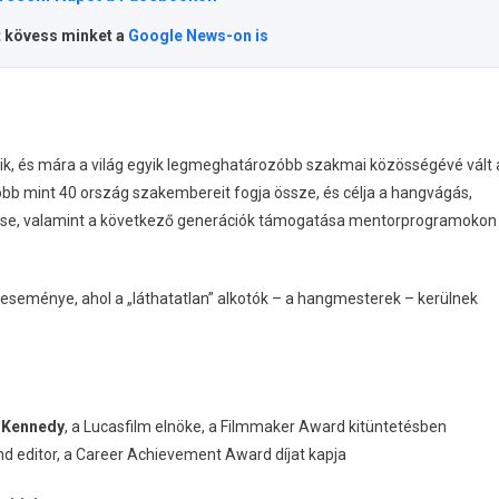
t kövess minket a
Google News-on is
k, és mára a világ egyik legmeghatározóbb szakmai közösségévé vált 
Több mint 40 ország szakembereit fogja össze, és célja a hangvágás,
rése, valamint a következő generációk támogatása mentorprogramokon
eseménye, ahol a „láthatatlan” alkotók – a hangmesterek – kerülnek
 Kennedy
, a Lucasfilm elnöke, a Filmmaker Award kitüntetésben
und editor, a Career Achievement Award díjat kapja