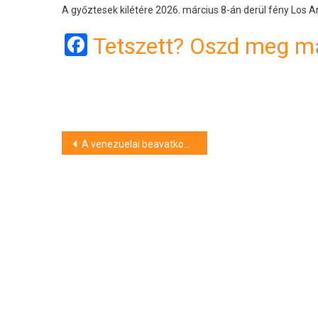
A győztesek kilétére 2026. március 8-án derül fény Los 
Facebook
Tetszett? Oszd meg má
Bejegyzés
A venezuelai beavatkozás egyértelműen jogsértés, de Európában sokáig illúziókban éltünk – Demkó Attila a Debreceni Napnak
navigáció