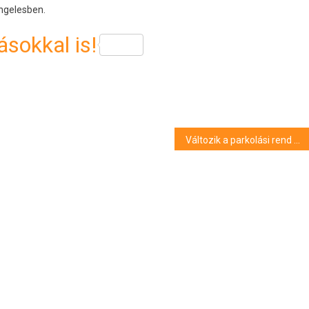
Angelesben.
sokkal is!
Változik a parkolási rend a Debreceni Egyetemen