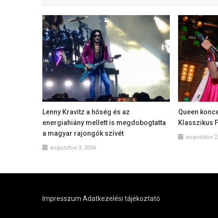
Lenny Kravitz a hőség és az
Queen koncer
energiahiány mellett is megdobogtatta
Klasszikus 
a magyar rajongók szívét
augusztus 2
augusztus 3, 2026
Impresszum
Adatkezelési tájékoztató