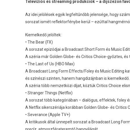
Televíziós és streaming produkciók – a díjszezon favo
Az idei jelölések egyik legfeltűnőbb jelensége, hogy szám
sorozat ismét reflektorfénybe kerül – ezúttal hangmérnök
Kiemelkedő jelöltek:
• The Bear (FX)
A sorozat epizódjai a Broadcast Short Form és Music Edit
A széria már Golden Globe- és Critics Choice-győztes, és 
• The Last of Us (HBO Max)
A Broadcast Long Form Effects/Foley és Music Editing kat
és színészi szinten, hanem hangdizájnban is kiemelkedő.
A széria több nemzetközi díjat, köztük Critics Choice elis
• Stranger Things (Netflix)
A sorozat több kategóriában – dialógus, effektek, foley és 
A Netflix sikerszériája korábban Golden Globe- és Critics 
• Severance (Apple TV+)
A kritikusok által ünnepelt sorozat a Broadcast Long Fo
precíz, atmoszférateremtő hangvilágát.