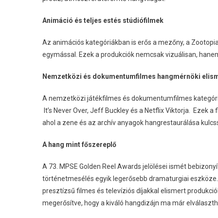
Animáció és teljes estés stúdiófilmek
Az animációs kategóriákban is erős a mezőny, a Zootopia 
egymással. Ezek a produkciók nemcsak vizuálisan, hane
Nemzetközi és dokumentumfilmes hangmérnöki elis
A nemzetközi játékfilmes és dokumentumfilmes kategóriá
It’s Never Over, Jeff Buckley és a Netflix Viktorja. Ezek
ahol a zene és az archív anyagok hangrestaurálása kulcss
A hang mint főszereplő
A 73. MPSE Golden Reel Awards jelölései ismét bebizony
történetmesélés egyik legerősebb dramaturgiai eszköze.
presztízsű filmes és televíziós díjakkal elismert produkc
megerősítve, hogy a kiváló hangdizájn ma már elválaszth