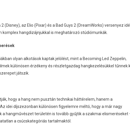
2 (Disney), az Elio (Pixar) és a Bad Guys 2 (DreamWorks) versenyez id
m komplex hangdizájnjukkal is meghatározó stúdiómunkák.
merések
kban olyan alkotások kaptak jelölést, mint a Becoming Led Zeppelin,
 a filmek különösen érzékeny és részletgazdag hangkezelésükkel tűnnek k
zerepet játszik.
ítják, hogy a hang nem pusztán technikai háttérelem, hanem a
Az idei díjszezonban különösen figyelemre méltó, hogy a már nagy
iók a hangművészet területén is tovább gyűjtik a szakmai elismeréseket 
atatlan a csúcskategóriás tartalmaktól.