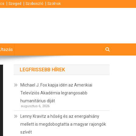
cs
Szeged
Szoboszló
Szolnok
Utazás
LEGFRISSEBB HÍREK
Michael J. Fox kapja idén az Amerikiai
Televíziós Akadémia legrangosabb
humanitárius díját
augusztus 6, 2026
Lenny Kravitz a hőség és az energiahiány
mellett is megdobogtatta a magyar rajongók
szívét