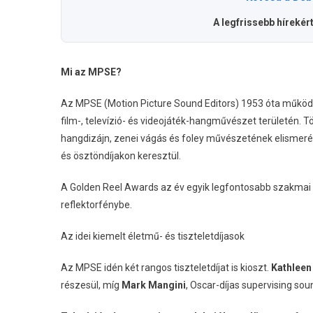
A legfrissebb hírekér
Mi az MPSE?
Az MPSE (Motion Picture Sound Editors) 1953 óta működi
film-, televízió- és videojáték-hangművészet területén. 
hangdizájn, zenei vágás és foley művészetének elisme
és ösztöndíjakon keresztül.
A Golden Reel Awards az év egyik legfontosabb szakmai 
reflektorfénybe.
Az idei kiemelt életmű- és tiszteletdíjasok
Az MPSE idén két rangos tiszteletdíjat is kioszt.
Kathleen
részesül, míg
Mark Mangini
, Oscar-díjas supervising so