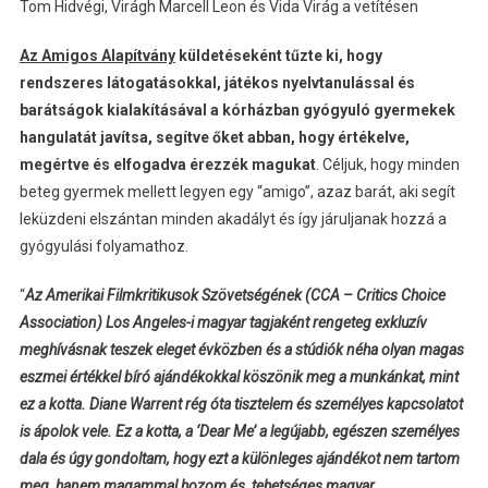
Tom Hidvégi, Virágh Marcell Leon és Vida Virág a vetítésen
Az Amigos Alapítvány
küldetéseként tűzte ki, hogy
rendszeres látogatásokkal, játékos nyelvtanulással és
barátságok kialakításával a kórházban gyógyuló gyermekek
hangulatát javítsa, segítve őket abban, hogy értékelve,
megértve és elfogadva érezzék magukat
. Céljuk, hogy minden
beteg gyermek mellett legyen egy “amigo”, azaz barát, aki segít
leküzdeni elszántan minden akadályt és így járuljanak hozzá a
gyógyulási folyamathoz.
“
Az Amerikai Filmkritikusok Szövetségének (CCA – Critics Choice
Association) Los Angeles-i magyar tagjaként rengeteg exkluzív
meghívásnak teszek eleget évközben és a stúdiók néha olyan magas
eszmei értékkel bíró ajándékokkal köszönik meg a munkánkat, mint
ez a kotta. Diane Warrent rég óta tisztelem és személyes kapcsolatot
is ápolok vele. Ez a kotta, a ‘Dear Me’ a legújabb, egészen személyes
dala és úgy gondoltam, hogy ezt a különleges ajándékot nem tartom
meg, hanem magammal hozom és tehetséges magyar