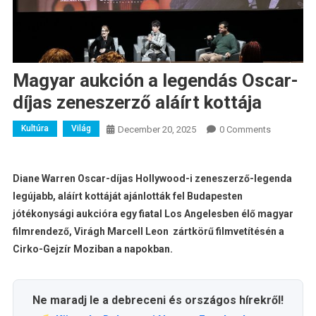
Magyar aukción a legendás Oscar-
díjas zeneszerző aláírt kottája
Kultúra
Világ
December 20, 2025
0 Comments
Diane Warren Oscar-díjas Hollywood-i zeneszerző-legenda
legújabb, aláírt kottáját ajánlották fel Budapesten
jótékonysági aukcióra egy fiatal Los Angelesben élő magyar
filmrendező,
Virágh Marcell Leon
zártkörű filmvetítésén a
Cirko-Gejzír Moziban a napokban.
Ne maradj le a debreceni és országos hírekről!