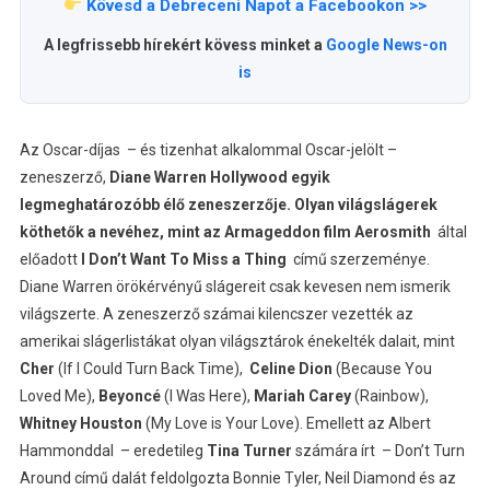
Kövesd a Debreceni Napot a Facebookon >>
A legfrissebb hírekért kövess minket a
Google News-on
is
Az Oscar-díjas – és tizenhat alkalommal Oscar-jelölt –
zeneszerző,
Diane Warren Hollywood egyik
legmeghatározóbb élő zeneszerzője. Olyan világslágerek
köthetők a nevéhez, mint az Armageddon film Aerosmith
által
előadott
I Don’t Want To Miss a Thing
című szerzeménye.
Diane Warren örökérvényű slágereit csak kevesen nem ismerik
világszerte. A zeneszerző számai kilencszer vezették az
amerikai slágerlistákat olyan világsztárok énekelték dalait, mint
Cher
(If I Could Turn Back Time),
Celine Dion
(Because You
Loved Me),
Beyoncé
(I Was Here),
Mariah Carey
(Rainbow),
Whitney Houston
(My Love is Your Love). Emellett az Albert
Hammonddal – eredetileg
Tina Turner
számára írt – Don’t Turn
Around című dalát feldolgozta Bonnie Tyler, Neil Diamond és az