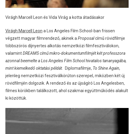
Virágh Marcell Leon és Vida Virág a kotta átadásakor
Virágh Marcell Leon
a Los Angeles Film School-ban frissen
végzett magyar filmrendező, akinek a
Proposal
című rövidfilmje
többszörös díjnyertes alkotás nemzetközi filmfesztiválokon,
valamint
DREAMS című mikro-dokumentumfilmjét két professzora
azonnal beemelte a Los Angeles Film School hivatalos tananyagába,
mint kiemelkedő oktatási példát.
Diplomafilmje,
To Shine Again,
jelenleg nemzetközi fesztiválkörúton szerepel, miközben két új
rövidfilmjén dolgozik. A rendező és az újságíró Los Angelesben,
filmes körökben találkozott, ahol szakmai együttműködés alakult
ki közöttük.