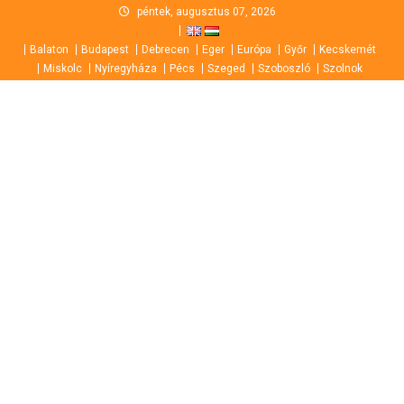
Skip
péntek, augusztus 07, 2026
to
Balaton
Budapest
Debrecen
Eger
Európa
Győr
Kecskemét
content
Miskolc
Nyíregyháza
Pécs
Szeged
Szoboszló
Szolnok