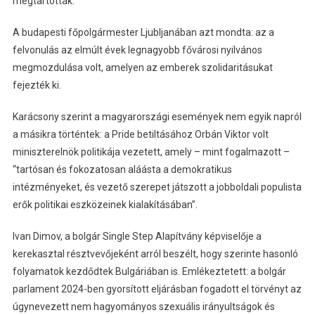
megtartották.
A budapesti főpolgármester Ljubljanában azt mondta: az a
felvonulás az elmúlt évek legnagyobb fővárosi nyilvános
megmozdulása volt, amelyen az emberek szolidaritásukat
fejezték ki.
Karácsony szerint a magyarországi események nem egyik napról
a másikra történtek: a Pride betiltásához Orbán Viktor volt
miniszterelnök politikája vezetett, amely – mint fogalmazott –
“tartósan és fokozatosan aláásta a demokratikus
intézményeket, és vezető szerepet játszott a jobboldali populista
erők politikai eszközeinek kialakításában”.
Ivan Dimov, a bolgár Single Step Alapítvány képviselője a
kerekasztal résztvevőjeként arról beszélt, hogy szerinte hasonló
folyamatok kezdődtek Bulgáriában is. Emlékeztetett: a bolgár
parlament 2024-ben gyorsított eljárásban fogadott el törvényt az
úgynevezett nem hagyományos szexuális irányultságok és