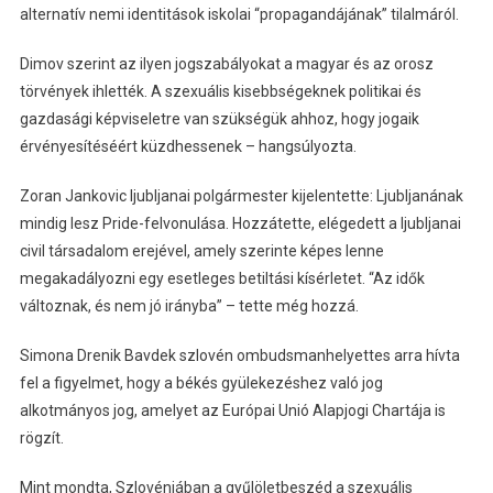
alternatív nemi identitások iskolai “propagandájának” tilalmáról.
Dimov szerint az ilyen jogszabályokat a magyar és az orosz
törvények ihlették. A szexuális kisebbségeknek politikai és
gazdasági képviseletre van szükségük ahhoz, hogy jogaik
érvényesítéséért küzdhessenek – hangsúlyozta.
Zoran Jankovic ljubljanai polgármester kijelentette: Ljubljanának
mindig lesz Pride-felvonulása. Hozzátette, elégedett a ljubljanai
civil társadalom erejével, amely szerinte képes lenne
megakadályozni egy esetleges betiltási kísérletet. “Az idők
változnak, és nem jó irányba” – tette még hozzá.
Simona Drenik Bavdek szlovén ombudsmanhelyettes arra hívta
fel a figyelmet, hogy a békés gyülekezéshez való jog
alkotmányos jog, amelyet az Európai Unió Alapjogi Chartája is
rögzít.
Mint mondta, Szlovéniában a gyűlöletbeszéd a szexuális