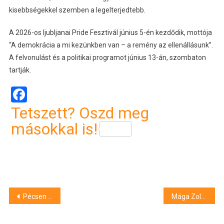
kisebbségekkel szemben a legelterjedtebb.
A 2026-os ljubljanai Pride Fesztivál június 5-én kezdődik, mottója
“A demokrácia a mi kezünkben van – a remény az ellenállásunk”.
A felvonulást és a politikai programot június 13-án, szombaton
tartják.
Facebook
Tetszett? Oszd meg
másokkal is!
Bejegyzés
Pécsen és Eszéken tartják az európai kulturális útvonalak képzési akadémiáját júniusban
Mága Zoltán elismerte, hogy van diplomata-útlevele
navigáció