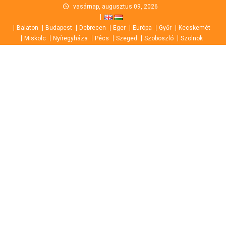
Skip
vasárnap, augusztus 09, 2026
to
Balaton
Budapest
Debrecen
Eger
Európa
Győr
Kecskemét
content
Miskolc
Nyíregyháza
Pécs
Szeged
Szoboszló
Szolnok