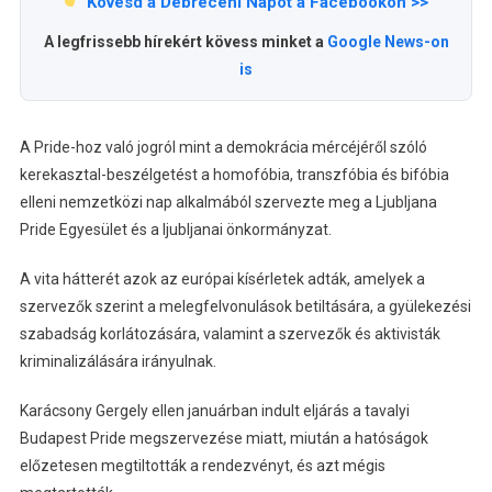
Kövesd a Debreceni Napot a Facebookon >>
A legfrissebb hírekért kövess minket a
Google News-on
is
A Pride-hoz való jogról mint a demokrácia mércéjéről szóló
kerekasztal-beszélgetést a homofóbia, transzfóbia és bifóbia
elleni nemzetközi nap alkalmából szervezte meg a Ljubljana
Pride Egyesület és a ljubljanai önkormányzat.
A vita hátterét azok az európai kísérletek adták, amelyek a
szervezők szerint a melegfelvonulások betiltására, a gyülekezési
szabadság korlátozására, valamint a szervezők és aktivisták
kriminalizálására irányulnak.
Karácsony Gergely ellen januárban indult eljárás a tavalyi
Budapest Pride megszervezése miatt, miután a hatóságok
előzetesen megtiltották a rendezvényt, és azt mégis