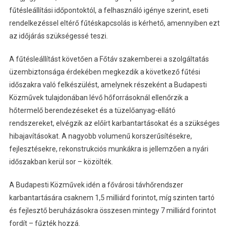
fűtésleállítási időpontoktól, a felhasználó igénye szerint, eseti
rendelkezéssel eltérő fűtéskapcsolás is kérhető, amennyiben ezt
az időjárás szükségessé teszi.
A fűtésleállítást követően a Főtáv szakemberei a szolgáltatás
üzembiztonsága érdekében megkezdik a következő fűtési
időszakra való felkészülést, amelynek részeként a Budapesti
Közművek tulajdonában lévő hőforrásoknál ellenőrzik a
hőtermelő berendezéseket és a tüzelőanyag-ellátó
rendszereket, elvégzik az előírt karbantartásokat és a szükséges
hibajavításokat. A nagyobb volumenű korszerűsítésekre,
fejlesztésekre, rekonstrukciós munkákra is jellemzően a nyári
időszakban kerül sor – közölték.
A Budapesti Közművek idén a fővárosi távhőrendszer
karbantartására csaknem 1,5 milliárd forintot, míg szinten tartó
és fejlesztő beruházásokra összesen mintegy 7 milliárd forintot
fordít – fűzték hozzá.