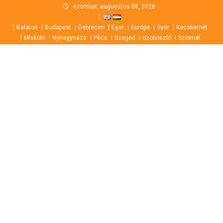
Skip
szombat, augusztus 08, 2026
to
Balaton
Budapest
Debrecen
Eger
Európa
Győr
Kecskemét
content
Miskolc
Nyíregyháza
Pécs
Szeged
Szoboszló
Szolnok