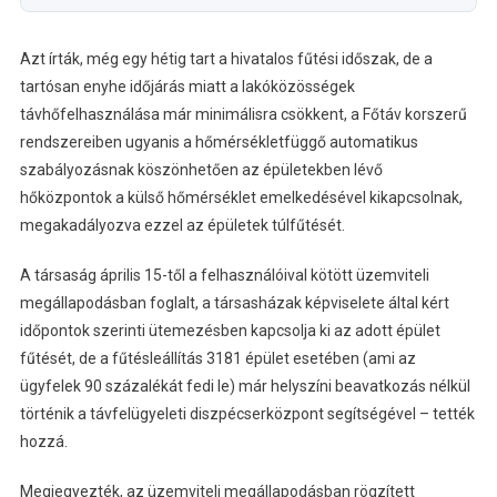
Azt írták, még egy hétig tart a hivatalos fűtési időszak, de a
tartósan enyhe időjárás miatt a lakóközösségek
távhőfelhasználása már minimálisra csökkent, a Főtáv korszerű
rendszereiben ugyanis a hőmérsékletfüggő automatikus
szabályozásnak köszönhetően az épületekben lévő
hőközpontok a külső hőmérséklet emelkedésével kikapcsolnak,
megakadályozva ezzel az épületek túlfűtését.
A társaság április 15-től a felhasználóival kötött üzemviteli
megállapodásban foglalt, a társasházak képviselete által kért
időpontok szerinti ütemezésben kapcsolja ki az adott épület
fűtését, de a fűtésleállítás 3181 épület esetében (ami az
ügyfelek 90 százalékát fedi le) már helyszíni beavatkozás nélkül
történik a távfelügyeleti diszpécserközpont segítségével – tették
hozzá.
Megjegyezték, az üzemviteli megállapodásban rögzített