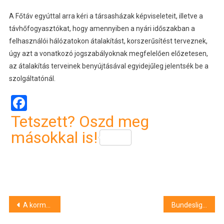
A Főtáv egyúttal arra kéri a társasházak képviseleteit, illetve a
távhőfogyasztókat, hogy amennyiben a nyári időszakban a
felhasználói hálózatokon átalakítást, korszerűsítést terveznek,
úgy azt a vonatkozó jogszabályoknak megfelelően előzetesen,
az átalakítás terveinek benyújtásával egyidejűleg jelentsék be a
szolgáltatónál.
Facebook
Tetszett? Oszd meg
másokkal is!
Bejegyzés
A kormányzó brit Munkáspárt súlyos vereséget szenvedett az angliai, walesi és skóciai választásokon
Bundesliga: ezüstérmes a Dortmund