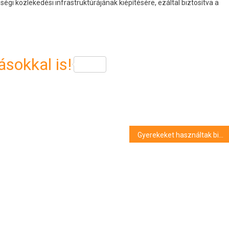
égi közlekedési infrastruktúrájának kiépítésére, ezáltal biztosítva a
sokkal is!
Gyerekeket használtak biodíszletnek a tiszafüredi “katolikus óvoda” átadásán – ami a kormány szerint az egyház érdeme