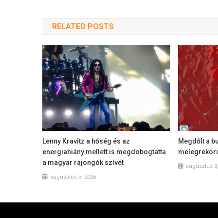
RELATED POSTS
Lenny Kravitz a hőség és az
Megdőlt a bu
energiahiány mellett is megdobogtatta
melegrekord
a magyar rajongók szívét
augusztus 3
augusztus 3, 2026