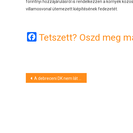
forintnyi hozzájárulásról is rendelkezzen a környék közöss
villamosvonal ütemezett kiépítésének fedezetét.
Facebook
Tetszett? Oszd meg má
Bejegyzés
A debreceni DK nem lát különbséget a Fidesz és a Tisza Párt módszerei között
navigáció