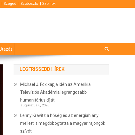
Szeged
Szoboszló
Szolnok
Utazás
LEGFRISSEBB HÍREK
Michael J. Fox kapja idén az Amerikiai
Televíziós Akadémia legrangosabb
humanitárius díját
augusztus 6, 2026
Lenny Kravitz a hőség és az energiahiány
mellett is megdobogtatta a magyar rajongók
szívét