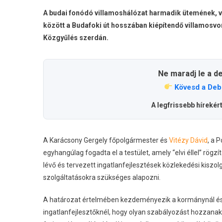
A budai fonódó villamoshálózat harmadik ütemének, 
között a Budafoki út hosszában kiépítendő villamosv
Közgyűlés szerdán.
Ne maradj le a d
Kövesd a Deb
A legfrissebb hírekér
A Karácsony Gergely főpolgármester és
Vitézy Dávid
, a 
egyhangúlag fogadta el a testület, amely “elvi éllel” rög
lévő és tervezett ingatlanfejlesztések közlekedési kiszo
szolgáltatásokra szükséges alapozni.
A határozat értelmében kezdeményezik a kormánynál és a
ingatlanfejlesztőknél, hogy olyan szabályozást hozzanak