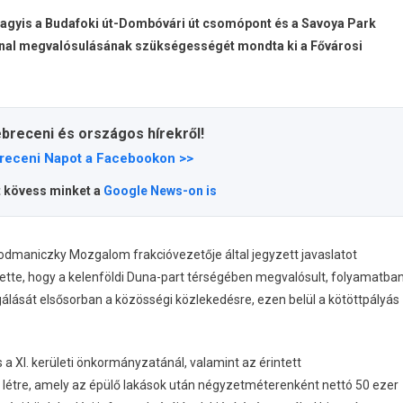
vagyis a Budafoki út-Dombóvári út csomópont és a Savoya Park
onal megvalósulásának szükségességét mondta ki a Fővárosi
ebreceni és országos hírekről!
receni Napot a Facebookon >>
t kövess minket a
Google News-on is
Podmaniczky Mozgalom frakcióvezetője által jegyzett javaslatot
zítette, hogy a kelenföldi Duna-part térségében megvalósult, folyamatba
lgálását elsősorban a közösségi közlekedésre, ezen belül a kötöttpályás
 XI. kerületi önkormányzatánál, valamint az érintett
 létre, amely az épülő lakások után négyzetméterenként nettó 50 ezer