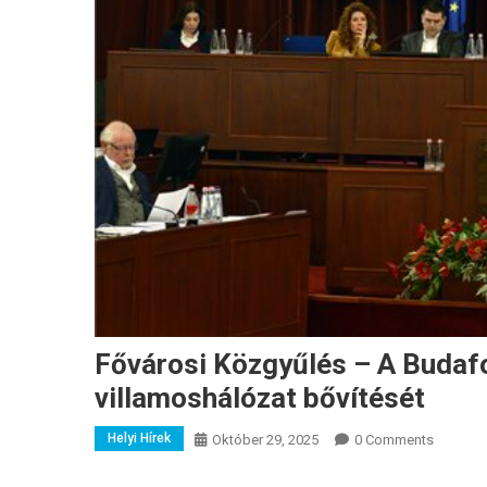
Fővárosi Közgyűlés – A Budafo
villamoshálózat bővítését
Helyi Hírek
Október 29, 2025
0 Comments