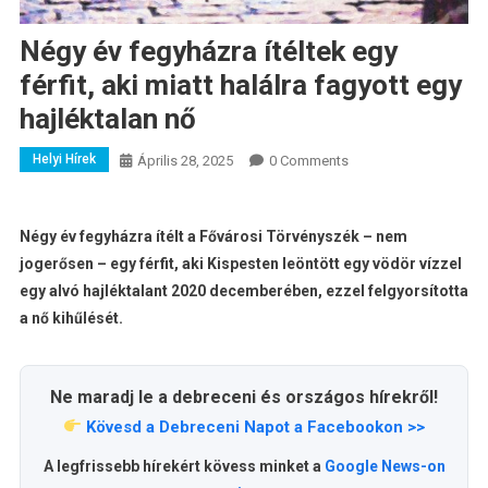
Négy év fegyházra ítéltek egy
férfit, aki miatt halálra fagyott egy
hajléktalan nő
Helyi Hírek
Április 28, 2025
0 Comments
Négy év fegyházra ítélt a Fővárosi Törvényszék – nem
jogerősen – egy férfit, aki Kispesten leöntött egy vödör vízzel
egy alvó hajléktalant 2020 decemberében, ezzel felgyorsította
a nő kihűlését.
Ne maradj le a debreceni és országos hírekről!
Kövesd a Debreceni Napot a Facebookon >>
A legfrissebb hírekért kövess minket a
Google News-on