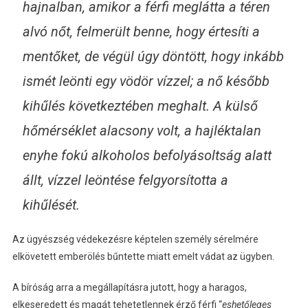
hajnalban, amikor a férfi meglátta a téren
alvó nőt, felmerült benne, hogy értesíti a
mentőket, de végül úgy döntött, hogy inkább
ismét leönti egy vödör vízzel; a nő később
kihűlés következtében meghalt. A külső
hőmérséklet alacsony volt, a hajléktalan
enyhe fokú alkoholos befolyásoltság alatt
állt, vízzel leöntése felgyorsította a
kihűlését.
Az ügyészség védekezésre képtelen személy sérelmére
elkövetett emberölés bűntette miatt emelt vádat az ügyben.
A bíróság arra a megállapításra jutott, hogy a haragos,
elkeseredett és magát tehetetlennek érző férfi “
eshetőleges