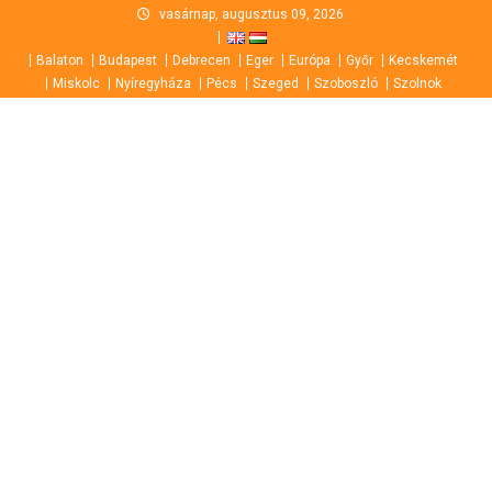
Skip
vasárnap, augusztus 09, 2026
to
Balaton
Budapest
Debrecen
Eger
Európa
Győr
Kecskemét
content
Miskolc
Nyíregyháza
Pécs
Szeged
Szoboszló
Szolnok