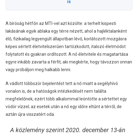
is
A bíróság hétfőn az MTI-vel azt közölte: a terhelt kispesti
lakásának egyik ablaka egy térre nézett, ahol a hajléktalanként
élő, fizikailag legyengült állapotban lévő, korlátozott mozgásra
képes sértett életvitelszerűen tartózkodott, italozó életmódot
folytatott és gyakran ordítozott. A nő életvitele és magatartása
egyre inkább zavarta a férfit, aki megkérte, hogy távozzon onnan
vagy próbáljon meg halkabb lenni.
A vádlott többször bejelentést tett a nő miatt a segélyhívó
vonalon is, de a hatóságok intézkedését nem találta
megfelelőnek, ezért több alkalommal leöntötte a sértettet egy
vödör vízzel; az esetek után a nő egy időre eltűnt a térről, de
aztán újra visszatért oda.
A közlemény szerint 2020. december 13-án