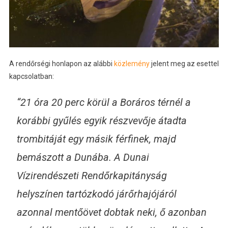
A rendőrségi honlapon az alábbi
közlemény
jelent meg az esettel
kapcsolatban:
“21 óra 20 perc körül a Boráros térnél a
korábbi gyűlés egyik részvevője átadta
trombitáját egy másik férfinek, majd
bemászott a Dunába. A Dunai
Vízirendészeti Rendőrkapitányság
helyszínen tartózkodó járőrhajójáról
azonnal mentőövet dobtak neki, ő azonban