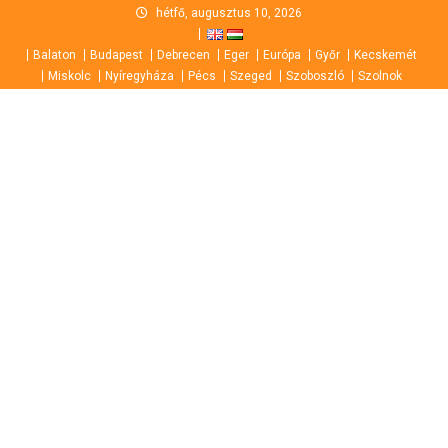
Skip
hétfő, augusztus 10, 2026
to
Balaton
Budapest
Debrecen
Eger
Európa
Győr
Kecskemét
content
Miskolc
Nyíregyháza
Pécs
Szeged
Szoboszló
Szolnok