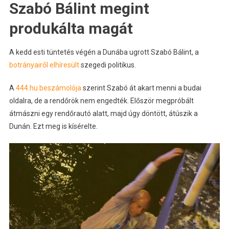
Szabó Bálint megint
produkálta magát
A kedd esti tüntetés végén a Dunába ugrott Szabó Bálint, a
botrányairől elhíresült
szegedi politikus.
A
444.hu beszámolója
szerint Szabó át akart menni a budai
oldalra, de a rendőrök nem engedték. Először megpróbált
átmászni egy rendőrautó alatt, majd úgy döntött, átúszik a
Dunán. Ezt meg is kísérelte.