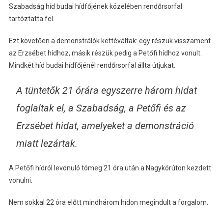
Szabadság híd budai hídfőjének közelében rendőrsorfal
tartóztatta fel.
Ezt követően a demonstrálók kettéváltak: egy részük visszament
az Erzsébet hídhoz, másik részük pedig a Petőfi hídhoz vonult.
Mindkét híd budai hídfőjénél rendőrsorfal állta útjukat.
A tüntetők 21 órára egyszerre három hidat
foglaltak el, a Szabadság, a Petőfi és az
Erzsébet hidat, amelyeket a demonstráció
miatt lezártak.
A Petőfi hídról levonuló tömeg 21 óra után a Nagykörúton kezdett
vonulni.
Nem sokkal 22 óra előtt mindhárom hídon megindult a forgalom.