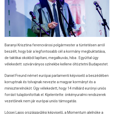
Baranyi Krisztina ferencvárosi polgármester a tüntetésen arról
beszélt, hogy bár a legfontosabb cél a kormány megbuktatása,
de taktikai okokból lapítani, megalkuvás, hiba . Egyúttal úgy
vélekedett: szivárványos színekbe kellene öltöztetni Budapestet.
Daniel Freund német európai parlamenti képviselő a beszédében
korruptnak és tolvajnak nevezte a magyar kormányt és a
miniszterelnököt. Úgy vélekedett, hogy 14 milliárd eurónyi uniós
forrást tulajdonítottak el. Kijelentette: önkényuralmi rendszerek
vezetőinek nem jár európai uniós támogatás.
Lőcsei Lajos országgyűlési képviselő, a Momentum alelnöke a