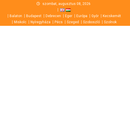
Skip
szombat, augusztus 08, 2026
to
Balaton
Budapest
Debrecen
Eger
Európa
Győr
Kecskemét
content
Miskolc
Nyíregyháza
Pécs
Szeged
Szoboszló
Szolnok