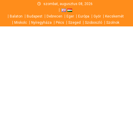
Skip
szombat, augusztus 08, 2026
to
Balaton
Budapest
Debrecen
Eger
Európa
Győr
Kecskemét
content
Miskolc
Nyíregyháza
Pécs
Szeged
Szoboszló
Szolnok