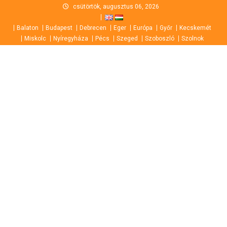
Skip
csütörtök, augusztus 06, 2026
to
Balaton
Budapest
Debrecen
Eger
Európa
Győr
Kecskemét
content
Miskolc
Nyíregyháza
Pécs
Szeged
Szoboszló
Szolnok