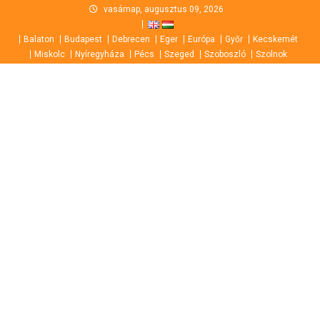
Skip
vasárnap, augusztus 09, 2026
to
Balaton
Budapest
Debrecen
Eger
Európa
Győr
Kecskemét
content
Miskolc
Nyíregyháza
Pécs
Szeged
Szoboszló
Szolnok