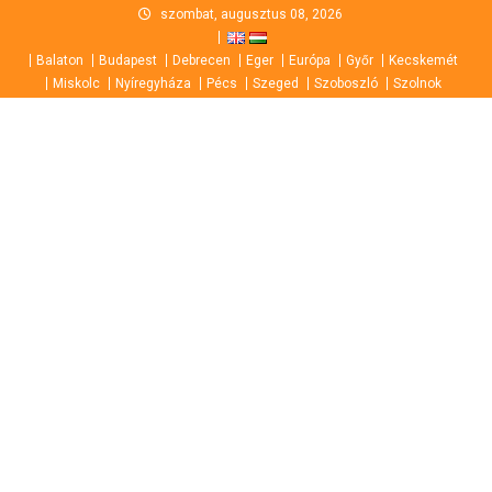
Skip
szombat, augusztus 08, 2026
to
Balaton
Budapest
Debrecen
Eger
Európa
Győr
Kecskemét
content
Miskolc
Nyíregyháza
Pécs
Szeged
Szoboszló
Szolnok