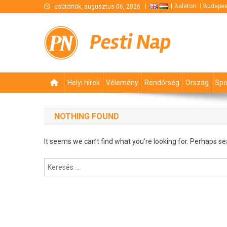
Skip
Balaton
Budapes
csütörtök, augusztus 06, 2026
to
content
Pesti Nap
Helyi hírek
Vélemény
Rendőrség
Ország
Spo
NOTHING FOUND
It seems we can’t find what you’re looking for. Perhaps se
Keresés: