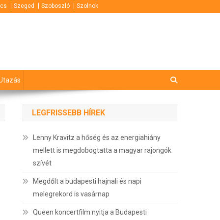
cs
Szeged
Szoboszló
Szolnok
Utazás
LEGFRISSEBB HÍREK
Lenny Kravitz a hőség és az energiahiány
mellett is megdobogtatta a magyar rajongók
szívét
Megdőlt a budapesti hajnali és napi
melegrekord is vasárnap
Queen koncertfilm nyitja a Budapesti