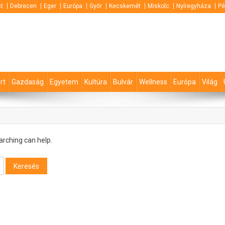
t
Debrecen
Eger
Európa
Győr
Kecskemét
Miskolc
Nyíregyháza
Pé
rt
Gazdaság
Egyetem
Kultúra
Bulvár
Wellness
Európa
Világ
arching can help.