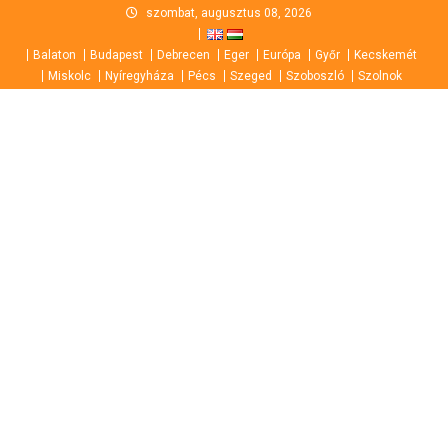
Skip
szombat, augusztus 08, 2026
to
Balaton
Budapest
Debrecen
Eger
Európa
Győr
Kecskemét
content
Miskolc
Nyíregyháza
Pécs
Szeged
Szoboszló
Szolnok