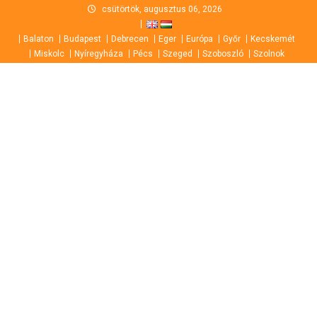
Skip
csütörtök, augusztus 06, 2026
to
Balaton
Budapest
Debrecen
Eger
Európa
Győr
Kecskemét
content
Miskolc
Nyíregyháza
Pécs
Szeged
Szoboszló
Szolnok