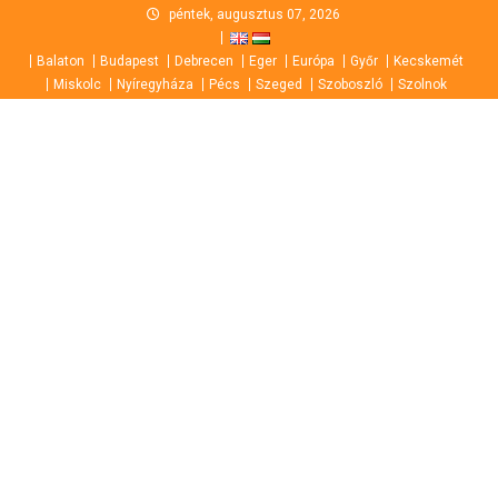
Skip
péntek, augusztus 07, 2026
to
Balaton
Budapest
Debrecen
Eger
Európa
Győr
Kecskemét
content
Miskolc
Nyíregyháza
Pécs
Szeged
Szoboszló
Szolnok