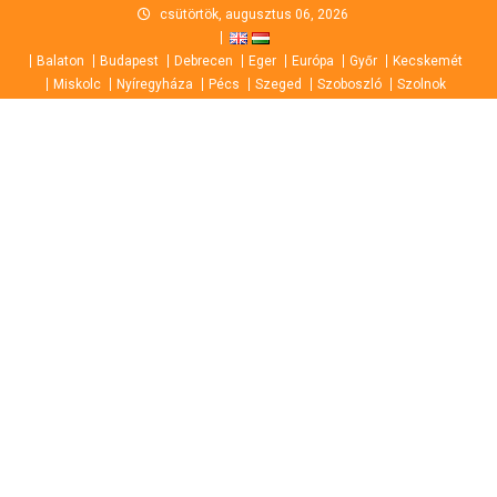
Skip
csütörtök, augusztus 06, 2026
to
Balaton
Budapest
Debrecen
Eger
Európa
Győr
Kecskemét
content
Miskolc
Nyíregyháza
Pécs
Szeged
Szoboszló
Szolnok