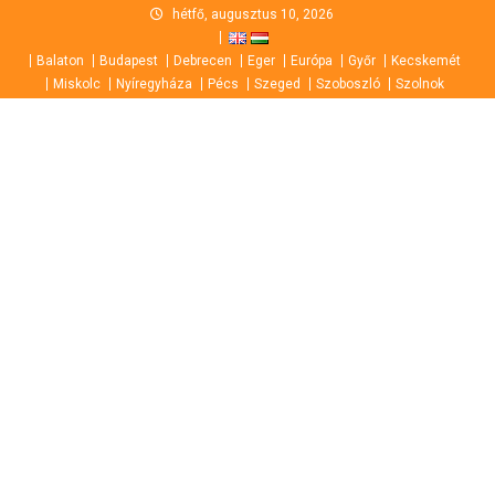
Skip
hétfő, augusztus 10, 2026
to
Balaton
Budapest
Debrecen
Eger
Európa
Győr
Kecskemét
content
Miskolc
Nyíregyháza
Pécs
Szeged
Szoboszló
Szolnok