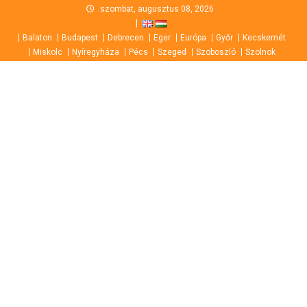
Skip
szombat, augusztus 08, 2026
to
Balaton
Budapest
Debrecen
Eger
Európa
Győr
Kecskemét
content
Miskolc
Nyíregyháza
Pécs
Szeged
Szoboszló
Szolnok