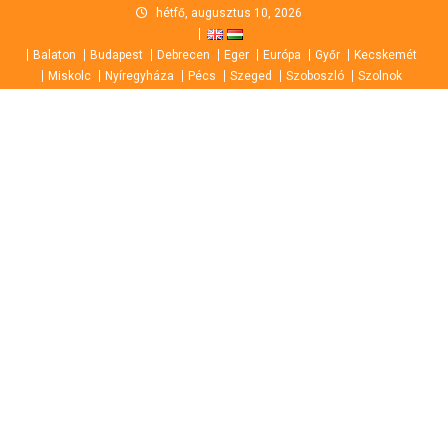
Skip
hétfő, augusztus 10, 2026
to
Balaton
Budapest
Debrecen
Eger
Európa
Győr
Kecskemét
content
Miskolc
Nyíregyháza
Pécs
Szeged
Szoboszló
Szolnok