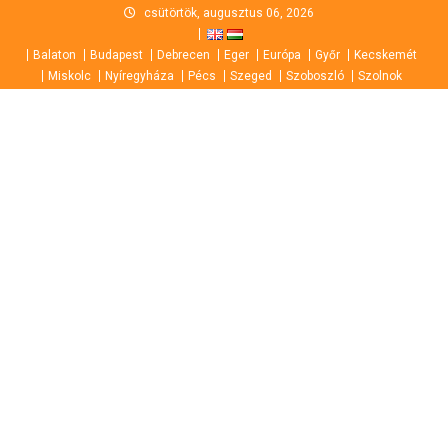
Skip
csütörtök, augusztus 06, 2026
to
Balaton
Budapest
Debrecen
Eger
Európa
Győr
Kecskemét
content
Miskolc
Nyíregyháza
Pécs
Szeged
Szoboszló
Szolnok