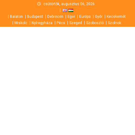
Skip
csütörtök, augusztus 06, 2026
to
Balaton
Budapest
Debrecen
Eger
Európa
Győr
Kecskemét
content
Miskolc
Nyíregyháza
Pécs
Szeged
Szoboszló
Szolnok