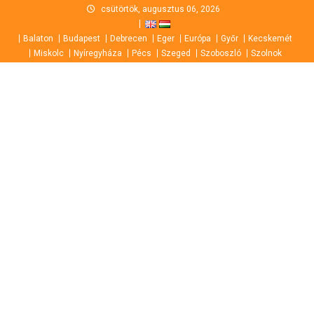
Skip
csütörtök, augusztus 06, 2026
to
Balaton
Budapest
Debrecen
Eger
Európa
Győr
Kecskemét
content
Miskolc
Nyíregyháza
Pécs
Szeged
Szoboszló
Szolnok