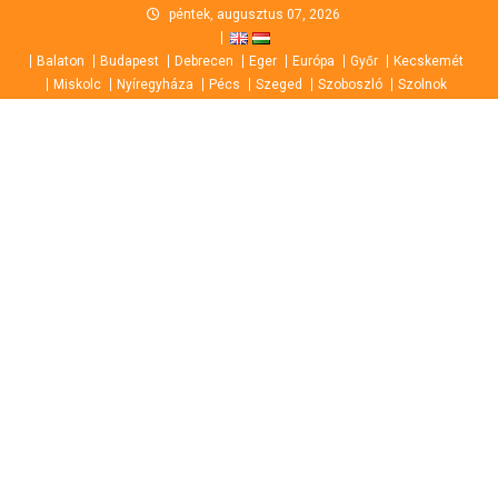
Skip
péntek, augusztus 07, 2026
to
Balaton
Budapest
Debrecen
Eger
Európa
Győr
Kecskemét
content
Miskolc
Nyíregyháza
Pécs
Szeged
Szoboszló
Szolnok