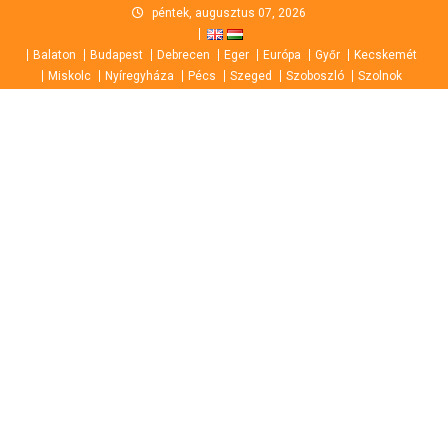
Skip
péntek, augusztus 07, 2026
to
Balaton
Budapest
Debrecen
Eger
Európa
Győr
Kecskemét
content
Miskolc
Nyíregyháza
Pécs
Szeged
Szoboszló
Szolnok