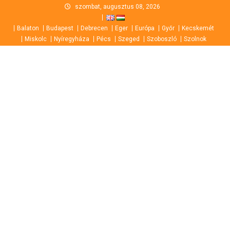
Skip
szombat, augusztus 08, 2026
to
Balaton
Budapest
Debrecen
Eger
Európa
Győr
Kecskemét
content
Miskolc
Nyíregyháza
Pécs
Szeged
Szoboszló
Szolnok