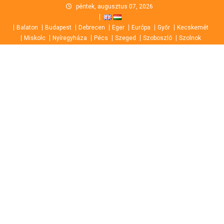
Skip
péntek, augusztus 07, 2026
to
Balaton
Budapest
Debrecen
Eger
Európa
Győr
Kecskemét
content
Miskolc
Nyíregyháza
Pécs
Szeged
Szoboszló
Szolnok