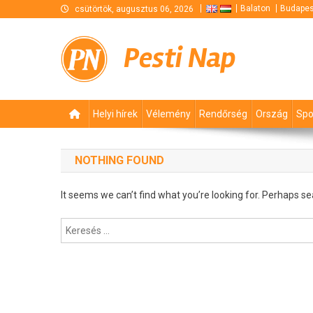
Skip
Balaton
Budapes
csütörtök, augusztus 06, 2026
to
content
Pesti Nap
Helyi hírek
Vélemény
Rendőrség
Ország
Spo
NOTHING FOUND
It seems we can’t find what you’re looking for. Perhaps se
Keresés: