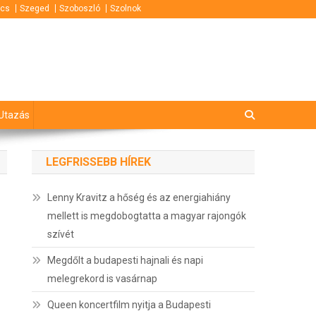
cs
Szeged
Szoboszló
Szolnok
Utazás
LEGFRISSEBB HÍREK
Lenny Kravitz a hőség és az energiahiány
mellett is megdobogtatta a magyar rajongók
szívét
Megdőlt a budapesti hajnali és napi
melegrekord is vasárnap
Queen koncertfilm nyitja a Budapesti