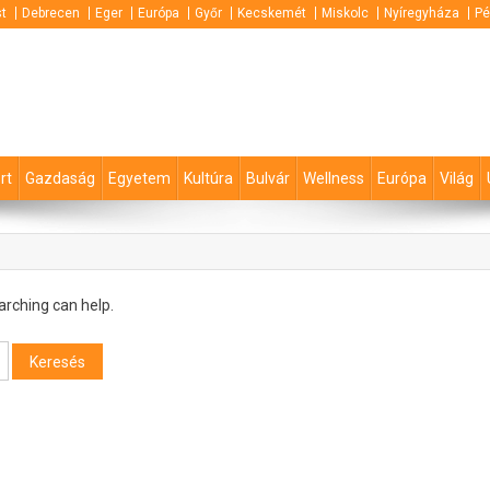
t
Debrecen
Eger
Európa
Győr
Kecskemét
Miskolc
Nyíregyháza
Pé
rt
Gazdaság
Egyetem
Kultúra
Bulvár
Wellness
Európa
Világ
arching can help.