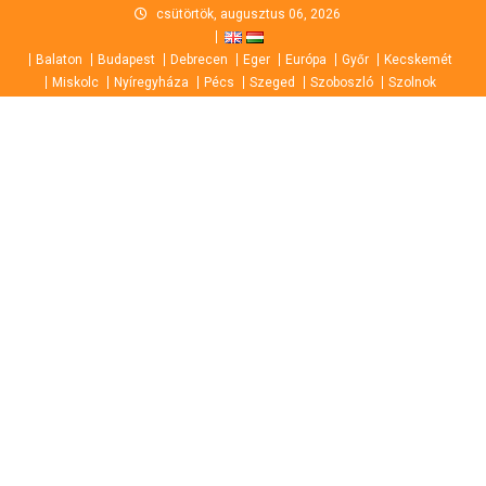
Skip
csütörtök, augusztus 06, 2026
to
Balaton
Budapest
Debrecen
Eger
Európa
Győr
Kecskemét
content
Miskolc
Nyíregyháza
Pécs
Szeged
Szoboszló
Szolnok