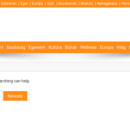
Debrecen
Eger
Európa
Győr
Kecskemét
Miskolc
Nyíregyháza
Pécs
rt
Gazdaság
Egyetem
Kultúra
Bulvár
Wellness
Európa
Világ
arching can help.