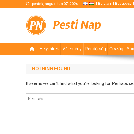
Skip
Balaton
Budapest
péntek, augusztus 07, 2026
to
content
Pesti Nap
Helyi hírek
Vélemény
Rendőrség
Ország
Spo
NOTHING FOUND
It seems we can’t find what you’re looking for. Perhaps se
Keresés: