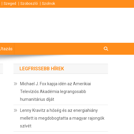
Szeged
Szoboszló
Szolnok
Utazás
LEGFRISSEBB HÍREK
Michael J. Fox kapja idén az Amerikiai
Televíziós Akadémia legrangosabb
humanitárius díját
Lenny Kravitz a hőség és az energiahiány
mellett is megdobogtatta a magyar rajongók
szívét