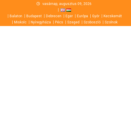
Skip
vasárnap, augusztus 09, 2026
to
Balaton
Budapest
Debrecen
Eger
Európa
Győr
Kecskemét
content
Miskolc
Nyíregyháza
Pécs
Szeged
Szoboszló
Szolnok