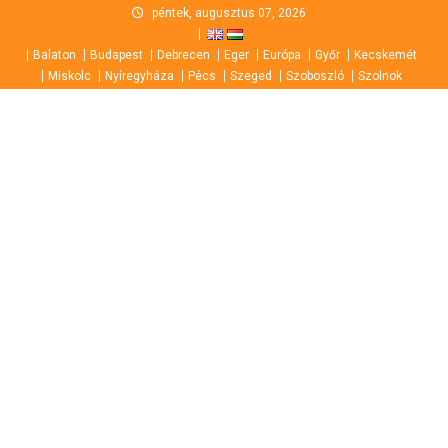
Skip
péntek, augusztus 07, 2026
to
Balaton
Budapest
Debrecen
Eger
Európa
Győr
Kecskemét
content
Miskolc
Nyíregyháza
Pécs
Szeged
Szoboszló
Szolnok