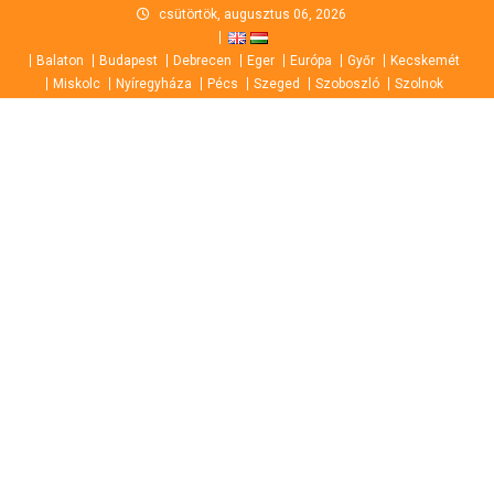
Skip
csütörtök, augusztus 06, 2026
to
Balaton
Budapest
Debrecen
Eger
Európa
Győr
Kecskemét
content
Miskolc
Nyíregyháza
Pécs
Szeged
Szoboszló
Szolnok