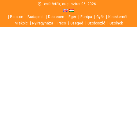
Skip
csütörtök, augusztus 06, 2026
to
Balaton
Budapest
Debrecen
Eger
Európa
Győr
Kecskemét
content
Miskolc
Nyíregyháza
Pécs
Szeged
Szoboszló
Szolnok