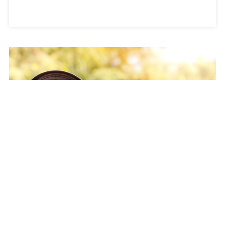
Turisztikai attrakciókkal bővült a
tiszafüredi szabadvízi strand és a Halas
tér
A
Augusztus 6, 2026
Szóljon Hozzá
Turisztikai
Turisztikai attrakciókkal bővült a tiszafüredi szabadvízi