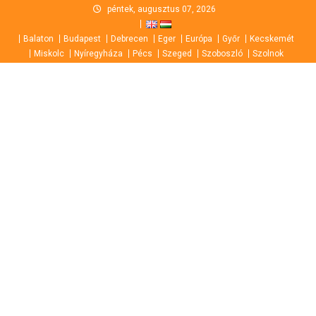
Skip
péntek, augusztus 07, 2026
to
Balaton
Budapest
Debrecen
Eger
Európa
Győr
Kecskemét
content
Miskolc
Nyíregyháza
Pécs
Szeged
Szoboszló
Szolnok