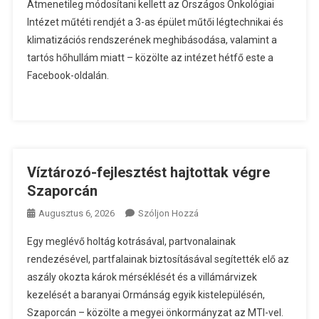
Átmenetileg módosítani kellett az Országos Onkológiai
Intézet műtéti rendjét a 3-as épület műtői légtechnikai és
klimatizációs rendszerének meghibásodása, valamint a
tartós hőhullám miatt – közölte az intézet hétfő este a
Facebook-oldalán.
Víztározó-fejlesztést hajtottak végre
Szaporcán
A
Augusztus 6, 2026
Szóljon Hozzá
Víztározó-
Egy meglévő holtág kotrásával, partvonalainak
Fejlesztést
rendezésével, partfalainak biztosításával segítették elő az
Hajtottak
aszály okozta károk mérséklését és a villámárvizek
Végre
kezelését a baranyai Ormánság egyik kistelepülésén,
Szaporcán
Bejegyzéshez
Szaporcán – közölte a megyei önkormányzat az MTI-vel.