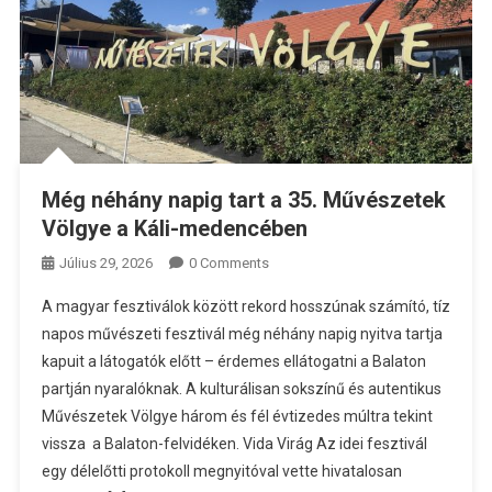
Még néhány napig tart a 35. Művészetek
Völgye a Káli-medencében
Július 29, 2026
0 Comments
A magyar fesztiválok között rekord hosszúnak számító, tíz
napos művészeti fesztivál még néhány napig nyitva tartja
kapuit a látogatók előtt – érdemes ellátogatni a Balaton
partján nyaralóknak. A kulturálisan sokszínű és autentikus
Művészetek Völgye három és fél évtizedes múltra tekint
vissza a Balaton-felvidéken. Vida Virág Az idei fesztivál
egy délelőtti protokoll megnyitóval vette hivatalosan